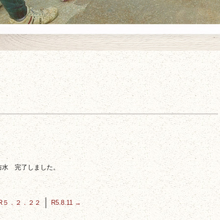
防水 完了しました。
R５．２．２２
R5.8.11
→