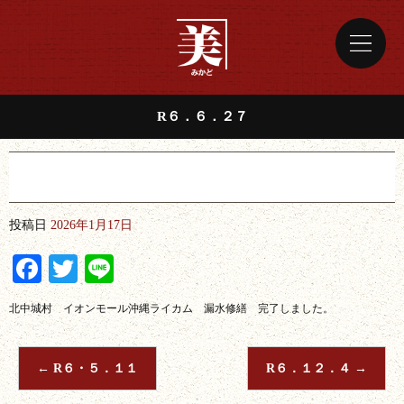
R６．６．２７
R６．６．２７
投稿日
2026年1月17日
Facebook
Twitter
Line
北中城村 イオンモール沖縄ライカム 漏水修繕 完了しました。
←
R６・５．１１
R６．１２．４
→